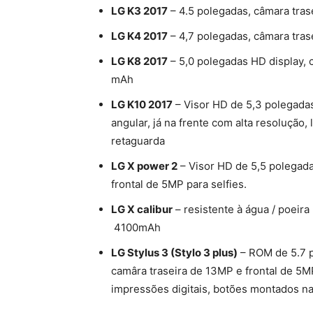
LG K3 2017
– 4.5 polegadas, câmara tras
LG K4 2017
– 4,7 polegadas, câmara tras
LG K8 2017
– 5,0 polegadas HD display, 
mAh
LG K10 2017
– Visor HD de 5,3 polegadas
angular, já na frente com alta resolução,
retaguarda
LG X power 2
– Visor HD de 5,5 polegad
frontal de 5MP para selfies.
LG X calibur
– resistente à água / poeira 
4100mAh
LG Stylus 3 (Stylo 3 plus)
– ROM de 5.7 p
camâra traseira de 13MP e frontal de 5MP
impressões digitais, botões montados na