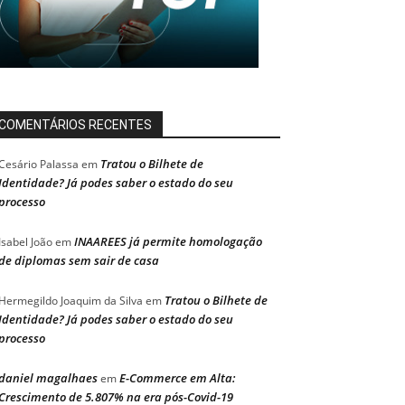
COMENTÁRIOS RECENTES
Tratou o Bilhete de
Cesário Palassa
em
Identidade? Já podes saber o estado do seu
processo
INAAREES já permite homologação
Isabel João
em
de diplomas sem sair de casa
Tratou o Bilhete de
Hermegildo Joaquim da Silva
em
Identidade? Já podes saber o estado do seu
processo
daniel magalhaes
E-Commerce em Alta:
em
Crescimento de 5.807% na era pós-Covid-19