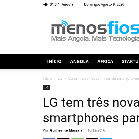
C
31.3
Domingo, Agosto 9, 2026
Angola
Menos
Fios
INÍCIO
ANGOLA
ÁFRICA
STARTU
Início
LG
LG tem três novas linhas de smartphone
LG
LG tem três nova
smartphones pa
Por
Guilherme Massala
-
16/12/2016