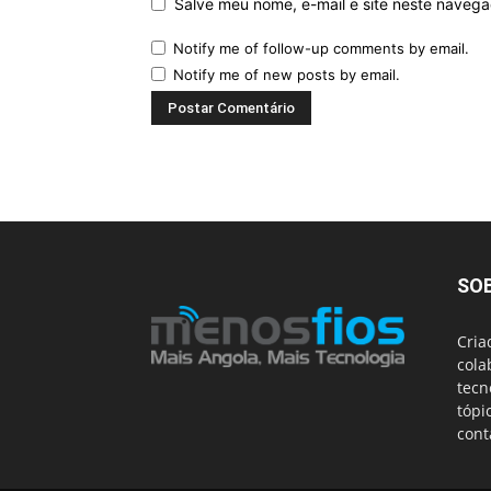
Salve meu nome, e-mail e site neste naveg
Notify me of follow-up comments by email.
Notify me of new posts by email.
SO
Cria
cola
tecn
tópi
cont