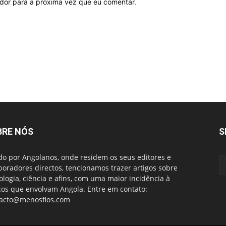
ador para a próxima vez que eu comentar.
BRE NÓS
S
do por Angolanos, onde residem os seus editores e
boradores directos, tencionamos trazer artigos sobre
ologia, ciência e afins, com uma maior incidência à
cos que envolvam Angola. Entre em contato:
acto@menosfios.com