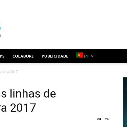
PS
COLABORE
PUBLICIDADE
PT
s para 2017
s linhas de
ra 2017
3397