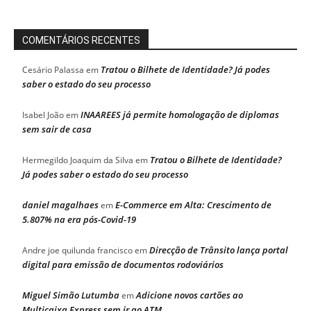
COMENTÁRIOS RECENTES
Tratou o Bilhete de Identidade? Já podes
Cesário Palassa
em
saber o estado do seu processo
INAAREES já permite homologação de diplomas
Isabel João
em
sem sair de casa
Tratou o Bilhete de Identidade?
Hermegildo Joaquim da Silva
em
Já podes saber o estado do seu processo
daniel magalhaes
E-Commerce em Alta: Crescimento de
em
5.807% na era pós-Covid-19
Direcção de Trânsito lança portal
Andre joe quilunda francisco
em
digital para emissão de documentos rodoviários
Miguel Simão Lutumba
Adicione novos cartões ao
em
Multicaixa Express sem ir ao ATM