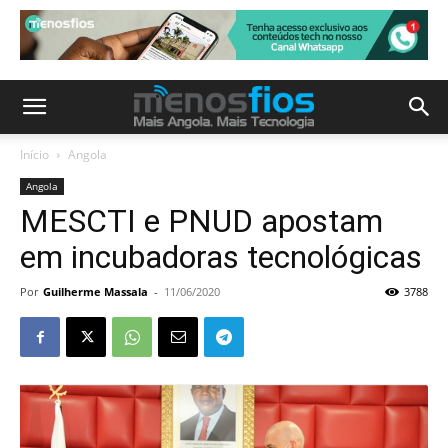
Início
Angola
Angola
MESCTI e PNUD apostam
em incubadoras tecnológicas
Por
Guilherme Massala
-
11/06/2020
3788