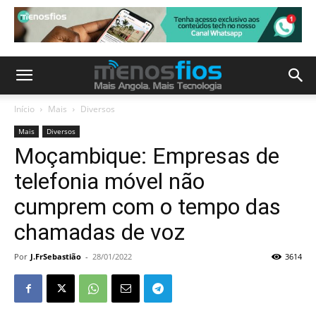
Início
Mais
Diversos
Mais
Diversos
Moçambique: Empresas de
telefonia móvel não
cumprem com o tempo das
chamadas de voz
Por
J.FrSebastião
-
28/01/2022
3614