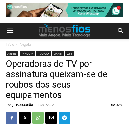
Início
Angola
Angola
INACOM
TVCABO
Unitel
Zap
Operadoras de TV por
assinatura queixam-se de
roubos dos seus
equipamentos
Por
J.FrSebastião
-
17/01/2022
3285