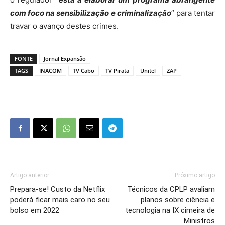
com foco na sensibilização e criminalização
” para tentar
travar o avanço destes crimes.
FONTE
Jornal Expansão
TAGS
INACOM
TV Cabo
TV Pirata
Unitel
ZAP
Artigo anterior
Próximo artigo
Prepara-se! Custo da Netflix
Técnicos da CPLP avaliam
poderá ficar mais caro no seu
planos sobre ciência e
bolso em 2022
tecnologia na IX cimeira de
Ministros