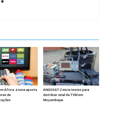
m África: a nova aposta
ANGOSAT-2 inicia testes para
oras de
distribuir sinal da TVM em
cações
Moçambique