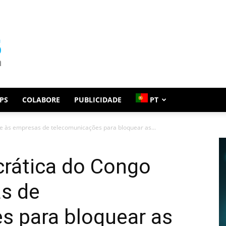
PS
COLABORE
PUBLICIDADE
PT
 às empresas de telecomunicações para bloquear as...
rática do Congo
s de
s para bloquear as