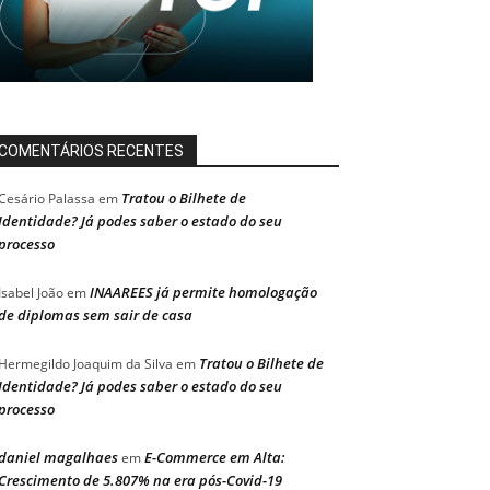
COMENTÁRIOS RECENTES
Tratou o Bilhete de
Cesário Palassa
em
Identidade? Já podes saber o estado do seu
processo
INAAREES já permite homologação
Isabel João
em
de diplomas sem sair de casa
Tratou o Bilhete de
Hermegildo Joaquim da Silva
em
Identidade? Já podes saber o estado do seu
processo
daniel magalhaes
E-Commerce em Alta:
em
Crescimento de 5.807% na era pós-Covid-19