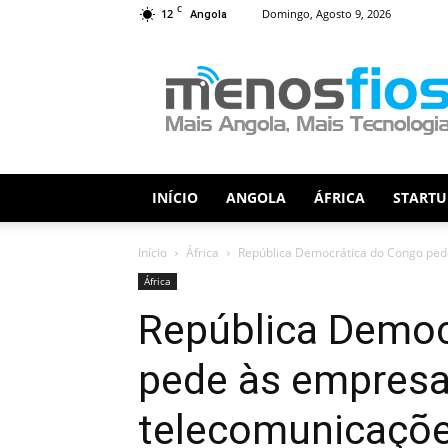
C
12
Domingo, Agosto 9, 2026
Angola
Menos
Fios
INÍCIO
ANGOLA
ÁFRICA
STARTU
Início
África
República Democrática do Congo pede
África
República Democ
pede às empresa
telecomunicaçõe