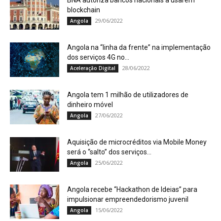
BNA autoriza bancos nacionais a usarem
blockchain
29/06/2022
Angola
Angola na “linha da frente” na implementação
dos serviços 4G no...
28/06/2022
Aceleração Digital
Angola tem 1 milhão de utilizadores de
dinheiro móvel
27/06/2022
Angola
Aquisição de microcréditos via Mobile Money
será o “salto” dos serviços...
25/06/2022
Angola
Angola recebe “Hackathon de Ideias” para
impulsionar empreendedorismo juvenil
15/06/2022
Angola