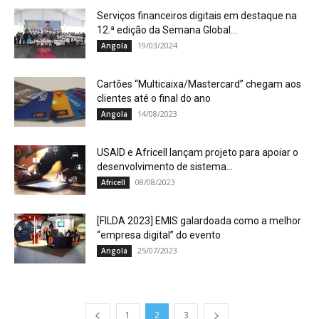
Serviços financeiros digitais em destaque na
12.ª edição da Semana Global...
19/03/2024
Angola
Cartões “Multicaixa/Mastercard” chegam aos
clientes até o final do ano
14/08/2023
Angola
USAID e Africell lançam projeto para apoiar o
desenvolvimento de sistema...
08/08/2023
Africell
[FILDA 2023] EMIS galardoada como a melhor
“empresa digital” do evento
25/07/2023
Angola
1
2
3