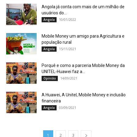
Angola já conta com mais de um milhão de
usuários do...
10/01/2022
Angola
Mobile Money um amigo para Agricultura e
população rural
15/11/2021
Angola
Porquê e como a parceria Mobile Money da
UNITEL-Huawei faz a...
14/09/2021
Opinião
A Huawei, A Unitel, Mobile Money e inclusão
financeira
03/09/2021
Angola
1
2
3