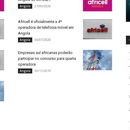
27/09/2020
Angola
Africell é oficialmente a 4ª
operadora de telefonia móvel em
Angola
06/07/2020
Angola
Empresas sul africanas poderão
participar no concurso para quarta
operadora
30/11/2019
Angola