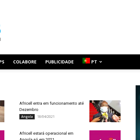
PS
COLABORE
PUBLICIDADE
PT
Africell entra em funcionamento até
Dezembro
18/04/2021
Angola
Africell estará operacional em
Angola só em 2021