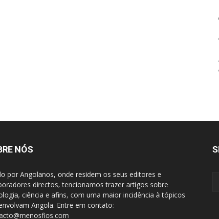
BRE NÓS
S
do por Angolanos, onde residem os seus editores e
boradores directos, tencionamos trazer artigos sobre
ologia, ciência e afins, com uma maior incidência à tópicos
envolvam Angola. Entre em contato:
tacto@menosfios.com