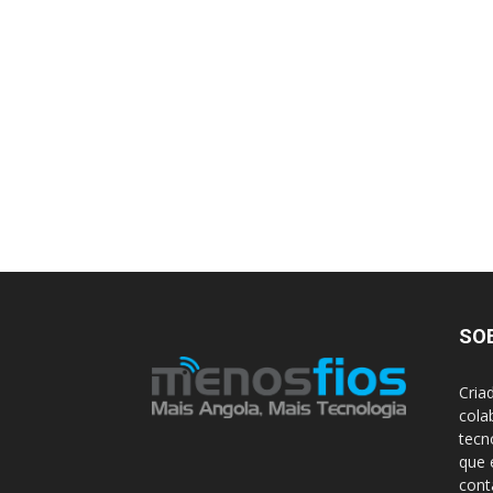
SO
Cria
cola
tecn
que 
con