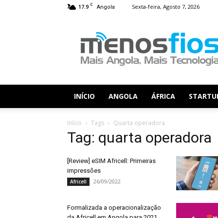
C
17.9
Sexta-feira, Agosto 7, 2026
Angola
Menos
Fios
INÍCIO
ANGOLA
ÁFRICA
STARTU
Início
Tags
Quarta operadora
Tag: quarta operadora
[Review] eSIM Africell: Primeiras
impressões
26/09/2022
Africell
Formalizada a operacionalização
da Africell em Angola para 2021