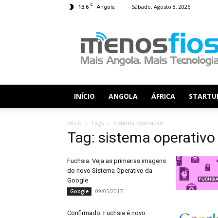
C
13.6
Sábado, Agosto 8, 2026
Angola
Menos
Fios
INÍCIO
ANGOLA
ÁFRICA
STARTU
Início
Tags
Sistema operativo
Tag: sistema operativo
Fuchsia: Veja as primeiras imagens
do novo Sistema Operativo da
Google
09/05/2017
Google
Confirmado: Fuchsia é novo