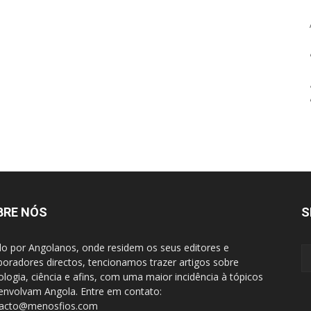
BRE NÓS
S
do por Angolanos, onde residem os seus editores e
boradores directos, tencionamos trazer artigos sobre
ologia, ciência e afins, com uma maior incidência à tópicos
envolvam Angola. Entre em contato:
tacto@menosfios.com