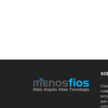
SO
Cria
cola
tecn
que 
con