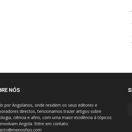
BRE NÓS
S
do por Angolanos, onde residem os seus editores e
boradores directos, tencionamos trazer artigos sobre
ologia, ciência e afins, com uma maior incidência à tópicos
envolvam Angola. Entre em contato:
tacto@menosfios.com