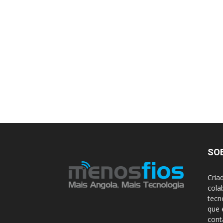
SO
Cria
cola
tecn
que 
con