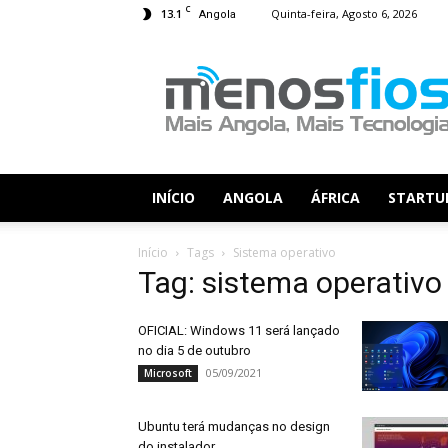
C
13.1
Quinta-feira, Agosto 6, 2026
Angola
Menos
Fios
INÍCIO
ANGOLA
ÁFRICA
STARTU
Início
Tags
Sistema operativo
Tag: sistema operativo
OFICIAL: Windows 11 será lançado
no dia 5 de outubro
05/09/2021
Microsoft
Ubuntu terá mudanças no design
do instalador