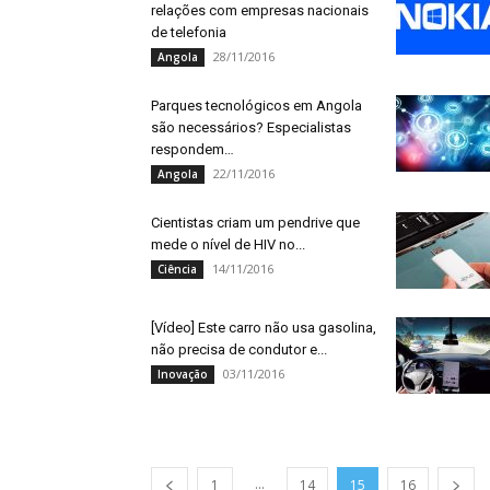
relações com empresas nacionais
de telefonia
28/11/2016
Angola
Parques tecnológicos em Angola
são necessários? Especialistas
respondem…
22/11/2016
Angola
Cientistas criam um pendrive que
mede o nível de HIV no...
14/11/2016
Ciência
[Vídeo] Este carro não usa gasolina,
não precisa de condutor e...
03/11/2016
Inovação
...
1
14
15
16