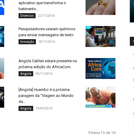
aplicativo que transforma o
batimento...
22/11/2016
Diversos
Pesquisadores usaram químicos
para enviar mensagens de texto
18/11/2016
Inovação
Angola Cables estará presente na
próxima edição do AfricaCom.
09/11/2016
Angola
[Angola] Huambo é a próxima
paragem da “Viagem ao Mundo
da...
19/09/2014
Angola
Página 15 de 16