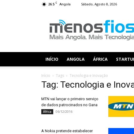
C
26.5
Sábado, Agosto 8, 2026
Angola
Menos
Fios
INÍCIO
ANGOLA
ÁFRICA
STARTU
Início
Tags
Tecnologia e Inovação
Tag: Tecnologia e Inov
MTN vai lançar o primeiro serviço
de dados patrocinados no Gana
06/12/2016
África
A Nokia pretende estabelecer