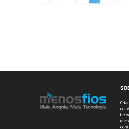
SO
Cria
cola
tecn
que 
con