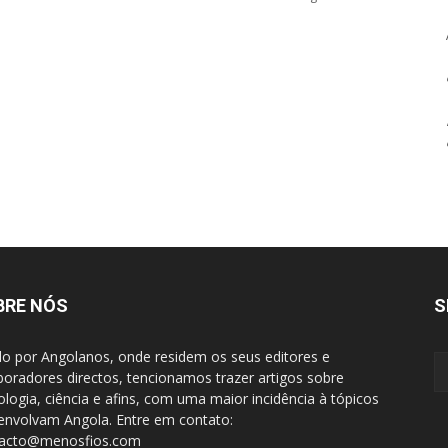
BRE NÓS
S
do por Angolanos, onde residem os seus editores e
boradores directos, tencionamos trazer artigos sobre
ologia, ciência e afins, com uma maior incidência à tópicos
envolvam Angola. Entre em contato:
tacto@menosfios.com