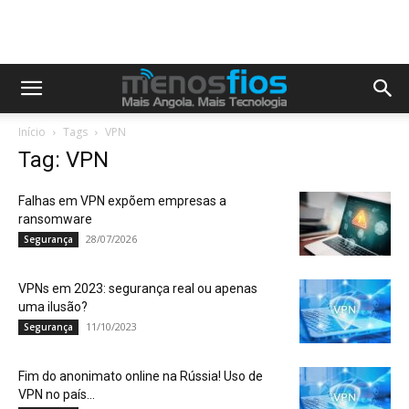
Início
Tags
VPN
Tag: VPN
Falhas em VPN expõem empresas a
ransomware
28/07/2026
Segurança
VPNs em 2023: segurança real ou apenas
uma ilusão?
11/10/2023
Segurança
Fim do anonimato online na Rússia! Uso de
VPN no país...