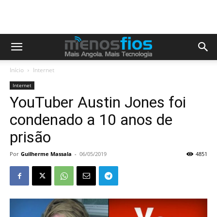
Início
Internet
Internet
YouTuber Austin Jones foi
condenado a 10 anos de
prisão
Por
Guilherme Massala
-
06/05/2019
4851