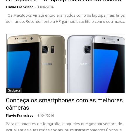
Flavio Francisco
-
13/04/2016
Os MacBooks Air até então eram tidos como os laptops mais finos
do mundo. Recentemente a HP ganhou este título com o seu mais...
Gadgets
Conheça os smartphones com as melhores
câmeras
Flavio Francisco
-
11/04/2016
Para os amantes de fotografia, e aqueles que gostam sempre de
actualizar as suas redes sociais, ou registrar momentos únicos, e