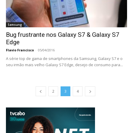
Samsung
Bug frustrante nos Galaxy S7 & Galaxy S7
Edge
Flavio Francisco
-
05/04/2016
A série top de gama de smartphones da Samsung, Galaxy S7 e o
seu irmão mais velho Galaxy S7 Edge, desejo de consumo para...
2
3
4