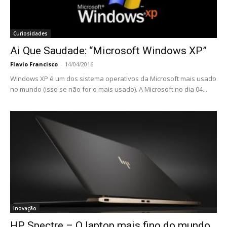
Curiosidades
Ai Que Saudade: “Microsoft Windows XP”
Flavio Francisco
-
14/04/2016
Windows XP é um dos sistema operativos da Microsoft mais usado
no mundo (isso se não for o mais usado). A Microsoft no dia 04...
Inovação
HP Spectre – O laptop mais fino do mundo