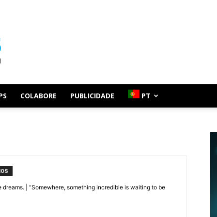
PS
COLABORE
PUBLICIDADE
PT
IOS
e dreams. | “Somewhere, something incredible is waiting to be