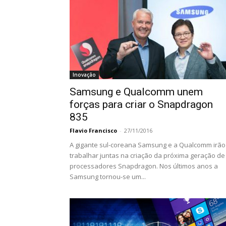
Inovação
Samsung e Qualcomm unem
forças para criar o Snapdragon
835
Flavio Francisco
-
27/11/2016
A gigante sul-coreana Samsung e a Qualcomm irão
trabalhar juntas na criação da próxima geração de
processadores Snapdragon. Nos últimos anos a
Samsung tornou-se um...