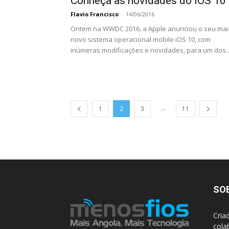
Conheça as novidades do iOS 10
Flavio Francisco
-
14/06/2016
Ontem na WWDC 2016, a Apple anunciou o seu mai
novo sistema operacional mobile iOS 10, com
inúmeras modificações e novidades, para um dos..
...
1
2
3
11
SO
Cria
cola