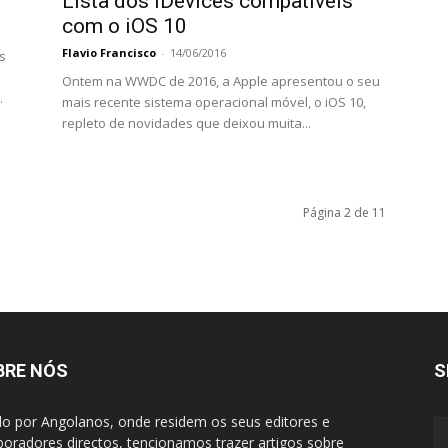
Lista dos iDevices compatíveis
com o iOS 10
Flavio Francisco
-
14/06/2016
s
Ontem na WWDC de 2016, a Apple apresentou o seu
.
mais recente sistema operacional móvel, o iOS 10,
repleto de novidades que deixou muita...
Página 2 de 11
BRE NÓS
S
do por Angolanos, onde residem os seus editores e
boradores directos, tencionamos trazer artigos sobre