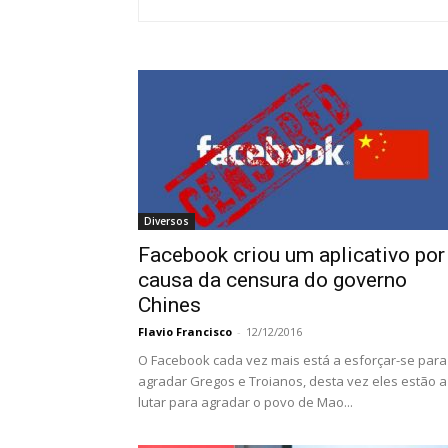
Diversos
Facebook criou um aplicativo por
causa da censura do governo
Chines
Flavio Francisco
-
12/12/2016
O Facebook cada vez mais está a esforçar-se para
agradar Gregos e Troianos, desta vez eles estão a
lutar para agradar o povo de Mao...