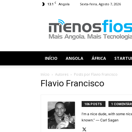
C
13.1
Sexta-feira, Agosto 7, 2026
Angola
Menos
Fios
INÍCIO
ANGOLA
ÁFRICA
STARTU
Início
Autores
Posts por Flavio Francisco
Flavio Francisco
106 POSTS
1 COMENTÁR
I'm a nice dude, with some nic
known.” ― Carl Sagan