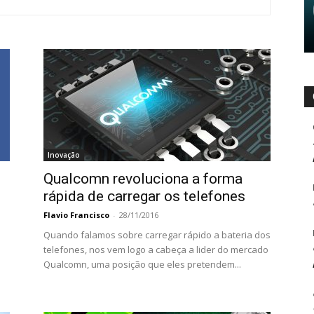
Inovação
Qualcomn revoluciona a forma
rápida de carregar os telefones
Flavio Francisco
-
28/11/2016
Quando falamos sobre carregar rápido a bateria dos
telefones, nos vem logo a cabeça a lider do mercado
Qualcomn, uma posição que eles pretendem...