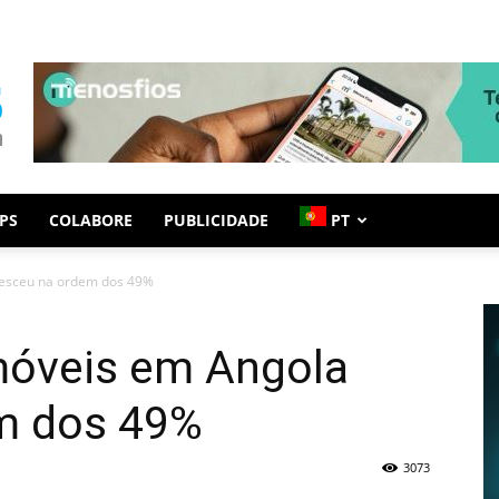
PS
COLABORE
PUBLICIDADE
PT
esceu na ordem dos 49%
óveis em Angola
m dos 49%
3073