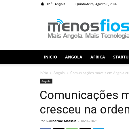
C
12
Quinta-feira, Agosto 6, 2026
Angola
Menos
Fios
INÍCIO
ANGOLA
ÁFRICA
STARTU
Início
Angola
Comunicações móveis em Angola cr
Angola
Comunicações m
cresceu na orde
Por
Guilherme Massala
-
06/02/2023