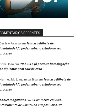
COMENTÁRIOS RECENTES
Tratou o Bilhete de
Cesário Palassa
em
Identidade? Já podes saber o estado do seu
processo
INAAREES já permite homologação
Isabel João
em
de diplomas sem sair de casa
Tratou o Bilhete de
Hermegildo Joaquim da Silva
em
Identidade? Já podes saber o estado do seu
processo
daniel magalhaes
E-Commerce em Alta:
em
Crescimento de 5.807% na era pós-Covid-19