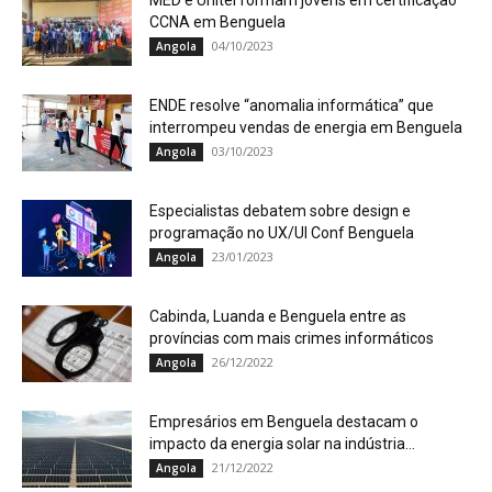
MED e Unitel formam jovens em certificação
CCNA em Benguela
04/10/2023
Angola
ENDE resolve “anomalia informática” que
interrompeu vendas de energia em Benguela
03/10/2023
Angola
Especialistas debatem sobre design e
programação no UX/UI Conf Benguela
23/01/2023
Angola
Cabinda, Luanda e Benguela entre as
províncias com mais crimes informáticos
26/12/2022
Angola
Empresários em Benguela destacam o
impacto da energia solar na indústria...
21/12/2022
Angola