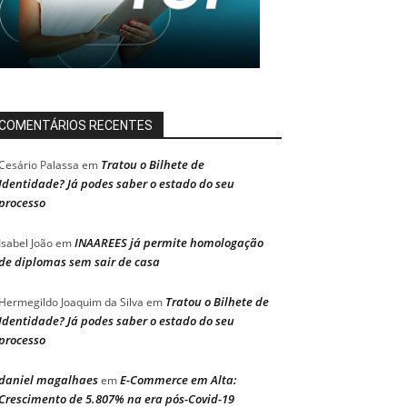
COMENTÁRIOS RECENTES
Tratou o Bilhete de
Cesário Palassa
em
Identidade? Já podes saber o estado do seu
processo
INAAREES já permite homologação
Isabel João
em
de diplomas sem sair de casa
Tratou o Bilhete de
Hermegildo Joaquim da Silva
em
Identidade? Já podes saber o estado do seu
processo
daniel magalhaes
E-Commerce em Alta:
em
Crescimento de 5.807% na era pós-Covid-19