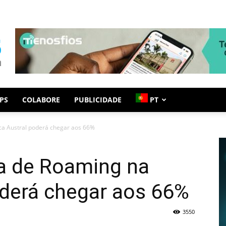
PS
COLABORE
PUBLICIDADE
PT
ica Austral poderá chegar aos 66%
fa de Roaming na
oderá chegar aos 66%
3550