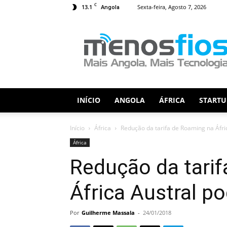
C
13.1
Sexta-feira, Agosto 7, 2026
Angola
Menos
Fios
INÍCIO
ANGOLA
ÁFRICA
STARTU
Início
África
Redução da tarifa de Roaming na Áfr
África
Redução da tari
África Austral p
Por
Guilherme Massala
-
24/01/2018