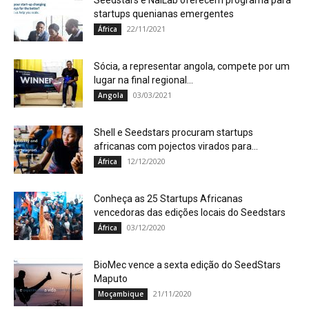
Seedstars e NaiLab oferecem programa para
startups quenianas emergentes
22/11/2021
África
Sócia, a representar angola, compete por um
lugar na final regional...
03/03/2021
Angola
Shell e Seedstars procuram startups
africanas com pojectos virados para...
12/12/2020
África
Conheça as 25 Startups Africanas
vencedoras das edições locais do Seedstars
03/12/2020
África
BioMec vence a sexta edição do SeedStars
Maputo
21/11/2020
Moçambique