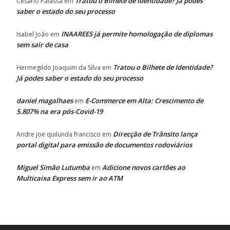
Tratou o Bilhete de Identidade? Já podes
Cesário Palassa
em
saber o estado do seu processo
INAAREES já permite homologação de diplomas
Isabel João
em
sem sair de casa
Tratou o Bilhete de Identidade?
Hermegildo Joaquim da Silva
em
Já podes saber o estado do seu processo
daniel magalhaes
E-Commerce em Alta: Crescimento de
em
5.807% na era pós-Covid-19
Direcção de Trânsito lança
Andre joe quilunda francisco
em
portal digital para emissão de documentos rodoviários
Miguel Simão Lutumba
Adicione novos cartões ao
em
Multicaixa Express sem ir ao ATM