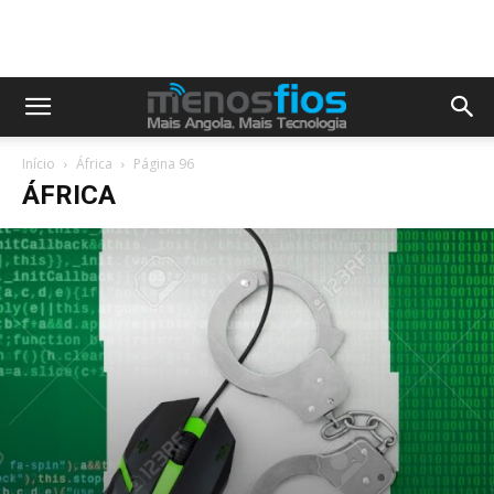
Início
África
Página 96
ÁFRICA