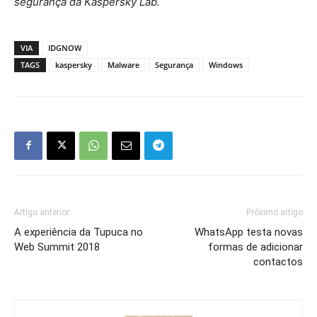
segurança da Kaspersky Lab.
VIA
IDGNOW
TAGS
kaspersky
Malware
Segurança
Windows
Artigo anterior
Próximo artigo
A experiência da Tupuca no
WhatsApp testa novas
Web Summit 2018
formas de adicionar
contactos