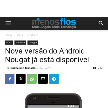
Início
Mais
Android
Mais
Android
Google
Nova versão do Android
Nougat já está disponível
Por
Guilherme Massala
-
07/12/2016
5968