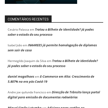
COMENTÁRIOS RECENTES
Tratou o Bilhete de Identidade? Já podes
Cesário Palassa
em
saber o estado do seu processo
INAAREES já permite homologação de diplomas
Isabel João
em
sem sair de casa
Tratou o Bilhete de Identidade?
Hermegildo Joaquim da Silva
em
Já podes saber o estado do seu processo
daniel magalhaes
E-Commerce em Alta: Crescimento de
em
5.807% na era pós-Covid-19
Direcção de Trânsito lança portal
Andre joe quilunda francisco
em
digital para emissão de documentos rodoviários
Miguel Simão Lutumba
Adicione novos cartões ao
em