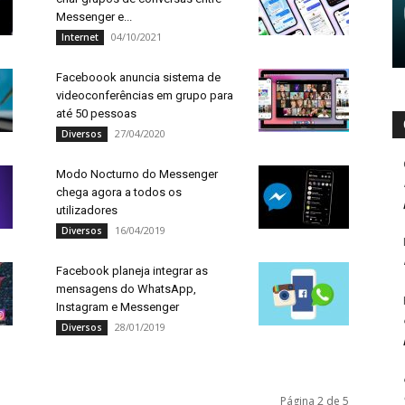
Messenger e...
04/10/2021
Internet
Faceboook anuncia sistema de
videoconferências em grupo para
até 50 pessoas
27/04/2020
Diversos
Modo Nocturno do Messenger
chega agora a todos os
utilizadores
16/04/2019
Diversos
Facebook planeja integrar as
mensagens do WhatsApp,
Instagram e Messenger
28/01/2019
Diversos
Página 2 de 5