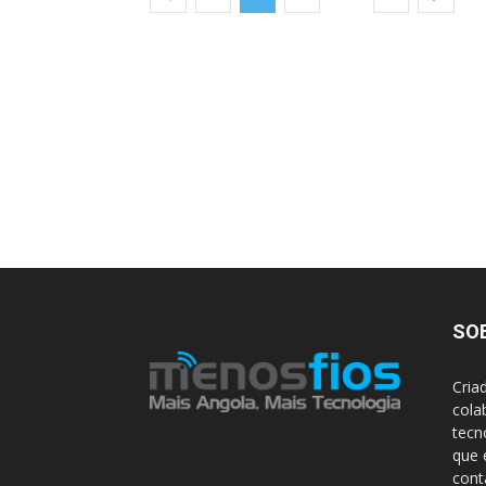
SO
Cria
cola
tecn
que 
con