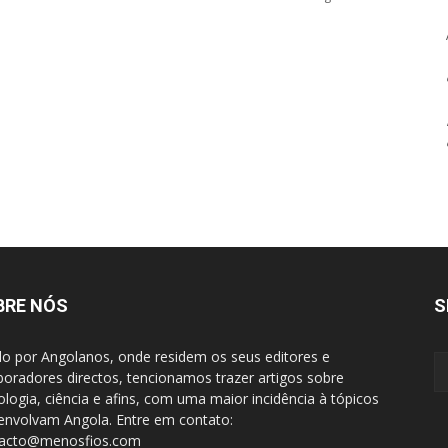
BRE NÓS
S
do por Angolanos, onde residem os seus editores e
boradores directos, tencionamos trazer artigos sobre
ologia, ciência e afins, com uma maior incidência à tópicos
envolvam Angola. Entre em contato:
tacto@menosfios.com