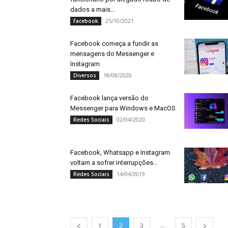
dados a mais...
25/10/2021
Facebook
Facebook começa a fundir as
mensagens do Messenger e
Instagram
18/08/2020
Diversos
Facebook lança versão do
Messenger para Windows e MacOS
02/04/2020
Redes Sociais
Facebook, Whatsapp e Instagram
voltam a sofrer interrupções…
14/04/2019
Redes Sociais
...
1
2
3
5