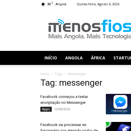
C
30
Quinta-feira, Agosto 6, 2026
Angola
Menos
Fios
INÍCIO
ANGOLA
ÁFRICA
STARTU
Início
Tags
Messenger
Tag: messenger
Facebook começou a testar
encriptação no Messenger
12/08/2022
Apps
Facebook vai processar ex-
funcionário por alegado roubo de