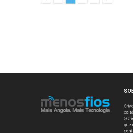
SO
Cria
cola
tecn
que 
con