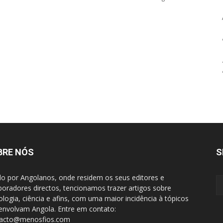
BRE NÓS
S
do por Angolanos, onde residem os seus editores e
boradores directos, tencionamos trazer artigos sobre
ologia, ciência e afins, com uma maior incidência à tópicos
envolvam Angola. Entre em contato:
tacto@menosfios.com