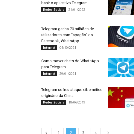
banir o aplicativo Telegram
21/01/2022
Redes Sociais
Telegram ganha 70 milhões de
utilizadores com “apagão“ do
Facebook, WhatsApp...
06/10/2021
Internet
Como mover chats do WhatsApp
para Telegram
29/01/2021
Internet
Telegram sofreu ataque cibernético
originário da China
18/06/2019
Redes Sociais
1
2
3
4