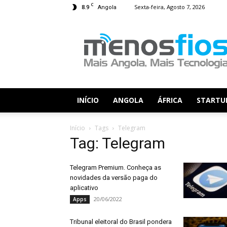
C
8.9
Sexta-feira, Agosto 7, 2026
Angola
Menos
Fios
INÍCIO
ANGOLA
ÁFRICA
STARTU
Início
Tags
Telegram
Tag: Telegram
Telegram Premium. Conheça as
novidades da versão paga do
aplicativo
20/06/2022
Apps
Tribunal eleitoral do Brasil pondera