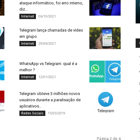
ataque informático, foi erro interno,
diz...
06/10/2021
Internet
Telegram lança chamadas de vídeo
em grupo
29/06/2021
Internet
WhatsApp vs Telegram: qual é a
melhor ?
12/01/2021
Internet
Telegram obteve 3 milhões novos
usuários durante a paralisação de
aplicativos...
15/03/2019
Redes Sociais
Página 2 de 4