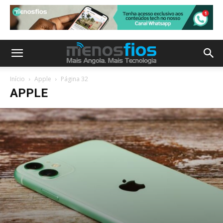
Início
Apple
Página 32
APPLE