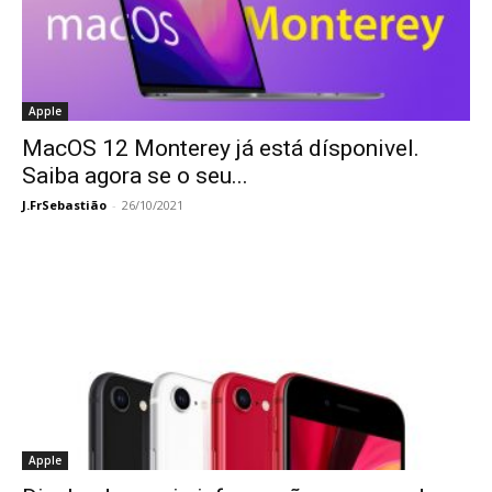
Apple
MacOS 12 Monterey já está dísponivel.
Saiba agora se o seu...
J.FrSebastião
-
26/10/2021
Apple