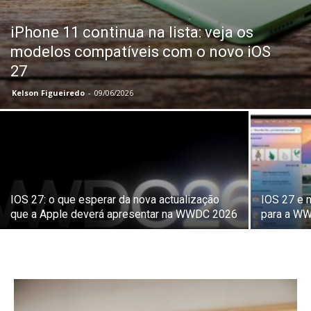
iPhone 11 continua na lista: veja os
modelos compatíveis com o novo iOS
27
Kelson Figueiredo
-
09/06/2026
IOS 27: o que esperar da nova actualização
IOS 27 e n
que a Apple deverá apresentar na WWDC 2026
para a W