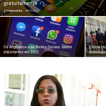
gratuitamente
J.FrSebastião
-
08/10/2022
Os Angolanos e as Redes Sociais: dados
[Última H
importantes em 2022
tecnológi