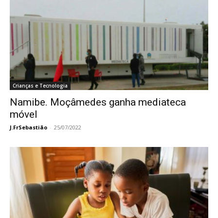
Crianças e Tecnologia
Namibe. Moçâmedes ganha mediateca
móvel
J.FrSebastião
-
25/07/2022