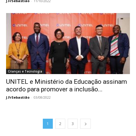
J.FrSebastião
-
11/10/2022
Crianças e Tecnologia
UNITEL e Ministério da Educação assinam
acordo para promover a inclusão...
J.FrSebastião
-
03/08/2022
1
2
3