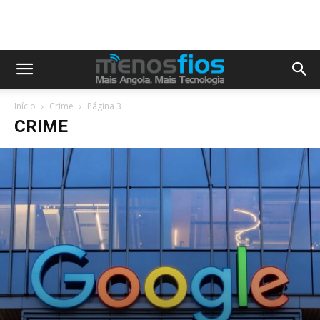
Início
Crime
Página 3
CRIME