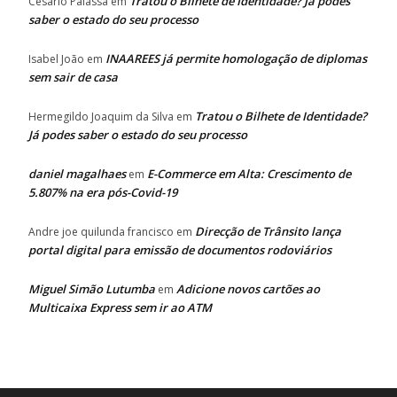
Tratou o Bilhete de Identidade? Já podes
Cesário Palassa
em
saber o estado do seu processo
INAAREES já permite homologação de diplomas
Isabel João
em
sem sair de casa
Tratou o Bilhete de Identidade?
Hermegildo Joaquim da Silva
em
Já podes saber o estado do seu processo
daniel magalhaes
E-Commerce em Alta: Crescimento de
em
5.807% na era pós-Covid-19
Direcção de Trânsito lança
Andre joe quilunda francisco
em
portal digital para emissão de documentos rodoviários
Miguel Simão Lutumba
Adicione novos cartões ao
em
Multicaixa Express sem ir ao ATM