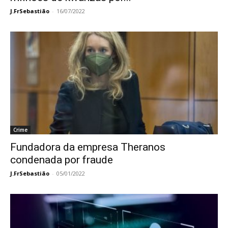
J.FrSebastião
-
16/07/2022
Crime
Fundadora da empresa Theranos
condenada por fraude
J.FrSebastião
-
05/01/2022